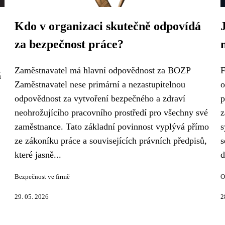
Kdo v organizaci skutečně odpovídá
za bezpečnost práce?
Zaměstnavatel má hlavní odpovědnost za BOZP
F
á
Zaměstnavatel nese primární a nezastupitelnou
o
odpovědnost za vytvoření bezpečného a zdraví
p
neohrožujícího pracovního prostředí pro všechny své
z
zaměstnance. Tato základní povinnost vyplývá přímo
s
ze zákoníku práce a souvisejících právních předpisů,
s
které jasně...
d
Bezpečnost ve firmě
O
29. 05. 2026
2