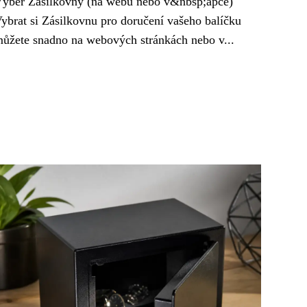
ýběr Zásilkovny (na webu nebo v&nbsp;apce)
ybrat si Zásilkovnu pro doručení vašeho balíčku
ůžete snadno na webových stránkách nebo v...