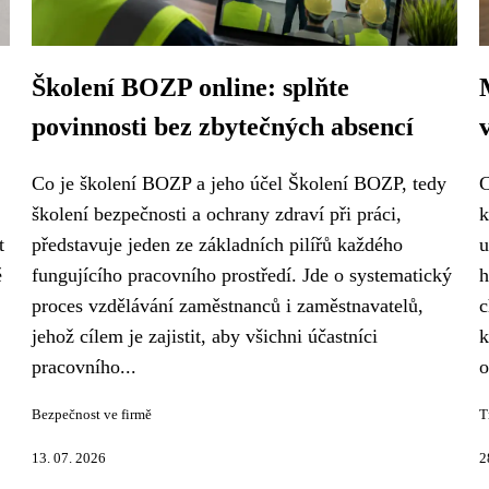
Školení BOZP online: splňte
povinnosti bez zbytečných absencí
Co je školení BOZP a jeho účel Školení BOZP, tedy
C
školení bezpečnosti a ochrany zdraví při práci,
k
t
představuje jeden ze základních pilířů každého
u
ě
fungujícího pracovního prostředí. Jde o systematický
h
proces vzdělávání zaměstnanců i zaměstnavatelů,
c
jehož cílem je zajistit, aby všichni účastníci
k
pracovního...
o
Bezpečnost ve firmě
T
13. 07. 2026
2