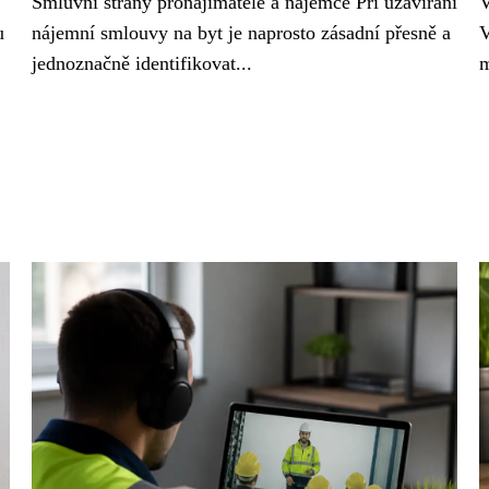
Smluvní strany pronajímatele a nájemce Při uzavírání
V
u
nájemní smlouvy na byt je naprosto zásadní přesně a
V
jednoznačně identifikovat...
m