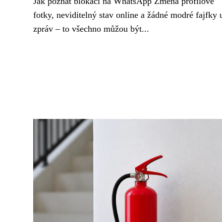
Jak poznat blokaci na WhatsApp Změna profilové
fotky, neviditelný stav online a žádné modré fajfky 
zpráv – to všechno můžou být...