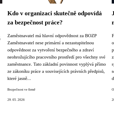
Kdo v organizaci skutečně odpovídá
za bezpečnost práce?
Zaměstnavatel má hlavní odpovědnost za BOZP
F
á
Zaměstnavatel nese primární a nezastupitelnou
o
odpovědnost za vytvoření bezpečného a zdraví
p
neohrožujícího pracovního prostředí pro všechny své
z
zaměstnance. Tato základní povinnost vyplývá přímo
s
ze zákoníku práce a souvisejících právních předpisů,
s
které jasně...
d
Bezpečnost ve firmě
O
29. 05. 2026
2