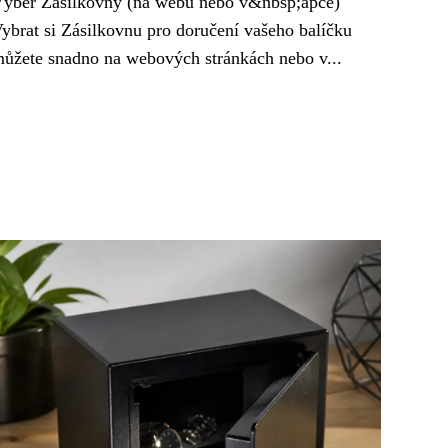
ýběr Zásilkovny (na webu nebo v&nbsp;apce)
ybrat si Zásilkovnu pro doručení vašeho balíčku
ůžete snadno na webových stránkách nebo v...