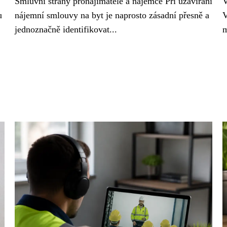
Smluvní strany pronajímatele a nájemce Při uzavírání
V
u
nájemní smlouvy na byt je naprosto zásadní přesně a
V
jednoznačně identifikovat...
m