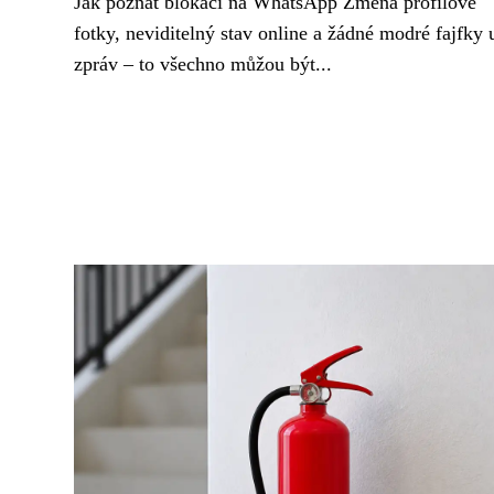
Jak poznat blokaci na WhatsApp Změna profilové
fotky, neviditelný stav online a žádné modré fajfky 
zpráv – to všechno můžou být...