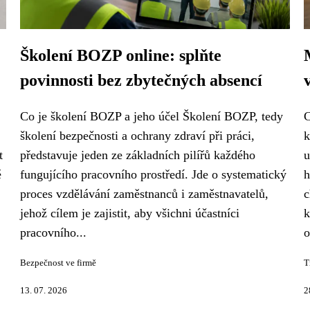
Školení BOZP online: splňte
povinnosti bez zbytečných absencí
Co je školení BOZP a jeho účel Školení BOZP, tedy
C
školení bezpečnosti a ochrany zdraví při práci,
k
t
představuje jeden ze základních pilířů každého
u
ě
fungujícího pracovního prostředí. Jde o systematický
h
proces vzdělávání zaměstnanců i zaměstnavatelů,
c
jehož cílem je zajistit, aby všichni účastníci
k
pracovního...
o
Bezpečnost ve firmě
T
13. 07. 2026
2